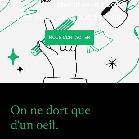
Un projet, un objectif ou un besoin?
Notre équipe est toujours à l'écoute.
NOUS CONTACTER
On ne dort que
d'un oeil.